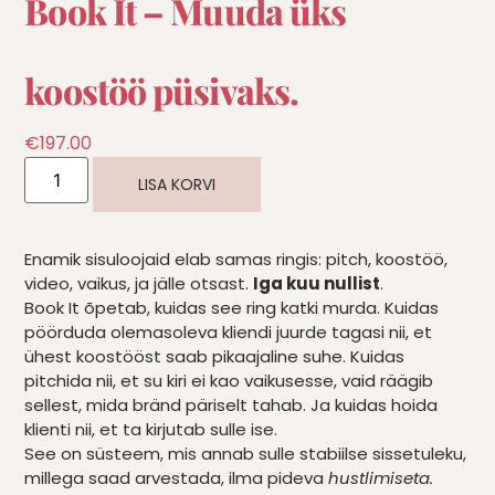
Book It – Muuda üks
koostöö püsivaks.
€
197.00
LISA KORVI
Enamik sisuloojaid elab samas ringis: pitch, koostöö,
video, vaikus, ja jälle otsast.
Iga kuu nullist
.
Book It õpetab, kuidas see ring katki murda. Kuidas
pöörduda olemasoleva kliendi juurde tagasi nii, et
ühest koostööst saab pikaajaline suhe. Kuidas
pitchida nii, et su kiri ei kao vaikusesse, vaid räägib
sellest, mida bränd päriselt tahab. Ja kuidas hoida
klienti nii, et ta kirjutab sulle ise.
See on süsteem, mis annab sulle stabiilse sissetuleku,
millega saad arvestada, ilma pideva
hustlimiseta.