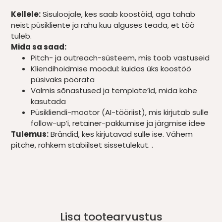
Kellele:
Sisuloojale, kes saab koostöid, aga tahab
neist püsikliente ja rahu kuu alguses teada, et töö
tuleb.
Mida sa saad:
Pitch- ja outreach-süsteem, mis toob vastuseid
Kliendihoidmise moodul: kuidas üks koostöö
püsivaks pöörata
Valmis sõnastused ja template’id, mida kohe
kasutada
Püsikliendi-mootor (AI-tööriist), mis kirjutab sulle
follow-up’i, retainer-pakkumise ja järgmise idee
Tulemus:
Brändid, kes kirjutavad sulle ise. Vähem
pitche, rohkem stabiilset sissetulekut. .
Lisa tootearvustus