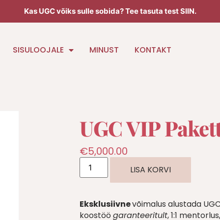
Kas UGC võiks sulle sobida? Tee tasuta test SIIN.
SISULOOJALE
MINUST
KONTAKT
UGC VIP Paket
€
5,000.00
LISA KORVI
Eksklusiivne
võimalus alustada UG
koostöö
garanteeritult
, 1:1 mentorlu