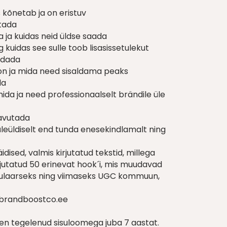
s kõnetab ja on eristuv
stada
 ja kuidas neid üldse saada
 kuidas see sulle toob lisasissetulekut
idada
a on ja mida need sisaldama peaks
da
mida ja need professionaalselt brändile üle
aavutada
leüldiselt end tunda enesekindlamalt ning
dised, valmis kirjutatud tekstid, millega
rjutatud 50 erinevat hook´i, mis muudavad
opulaarseks ning viimaseks UGC kommuun,
o@brandboostco.ee
len tegelenud sisuloomega juba 7 aastat.