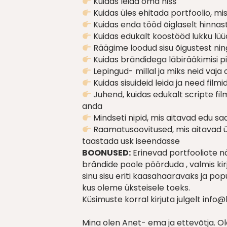
Kuidas leida oma nišš
Kuidas üles ehitada portfoolio, mi
Kuidas enda tööd õiglaselt hinna
Kuidas edukalt koostööd lukku lüüa
Räägime loodud sisu õigustest ning
Kuidas brändidega läbirääkimisi p
Lepingud- millal ja miks neid vaj
Kuidas sisuideid leida ja need filmi
Juhend, kuidas edukalt scripte fil
anda
Mindseti nipid, mis aitavad edu s
Raamatusoovitused, mis aitavad ü
taastada usk iseendasse
BOONUSED:
Erinevad portfooliote näi
brändide poole pöörduda , valmis ki
sinu sisu eriti kaasahaaravaks ja p
kus oleme üksteisele toeks.
Küsimuste korral kirjuta julgelt inf
Mina olen Anet- ema ja ettevõtja. O