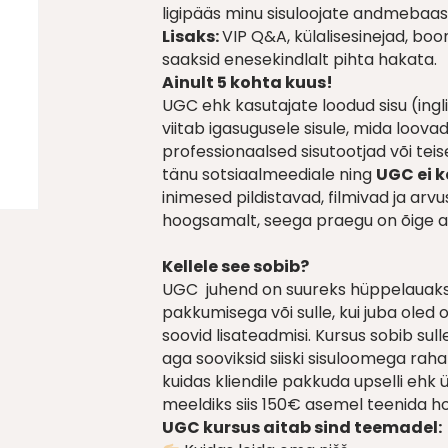
ligipääs minu sisuloojate andmebaasi
Lisaks:
VIP Q&A, külalisesinejad, bo
saaksid enesekindlalt pihta hakata.
Ainult 5 kohta kuus!
UGC ehk kasutajate loodud sisu (ing
viitab igasugusele sisule, mida loovad
professionaalsed sisutootjad või tei
tänu sotsiaalmeediale ning
UGC ei k
inimesed pildistavad, filmivad ja ar
hoogsamalt, seega praegu on õige a
Kellele see sobib?
UGC juhend on suureks hüppelauaks 
pakkumisega või sulle, kui juba oled 
soovid lisateadmisi. Kursus sobib sulle,
aga sooviksid siiski sisuloomega raha
kuidas kliendile pakkuda upselli ehk 
meeldiks siis 150€ asemel teenida 
UGC kursus aitab sind teemadel: