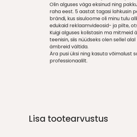
Olin alguses väga eksinud ning pakk
raha eest. 5 aastat tagasi lahkusin p
brändi, kus sisuloome oli minu tulu a
edukaid reklaamvideosid- ja pilte, o
Kuigi alguses kolistasin ma mitmeid 
teenisin, siis nüüdseks olen sellel al
ämbreid vältida.
Ära pusi üksi ning kasuta võimalust 
professionaalilt.
Lisa tootearvustus