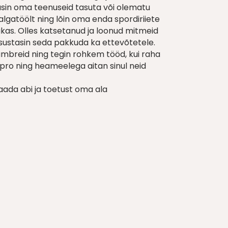
usin oma teenuseid tasuta või olematu
algatöölt ning lõin oma enda spordiriiete
llikas. Olles katsetanud ja loonud mitmeid
tsustasin seda pakkuda ka ettevõtetele.
ämbreid ning tegin rohkem tööd, kui raha
al pro ning heameelega aitan sinul neid
saada abi ja toetust oma ala