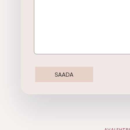
AVALEHT
B