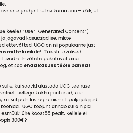
le.
onusmaterjalid ja toetav kommuun – kõik, et
lise keeles “User-Generated Content”)
 ja jagavad kasutajad ise, mitte
sed ettevõtted. UGC on nii populaarne just
ao mitte kuskile!
Täiesti tavalised
vustavad ettevõtete pakutavat aina
eg, et see
enda kasuks tööle panna!
sulle, kui soovid alustada UGC teenuse
osaliselt sellega kokku puutunud, kuid
 kui sul pole Instagramis eriti palju jälgijaid
 teenida. UGC teejuht annab sulle nipid,
ülesmüüki ühe koostöö pealt. Kellele ei
hoopis 300€?