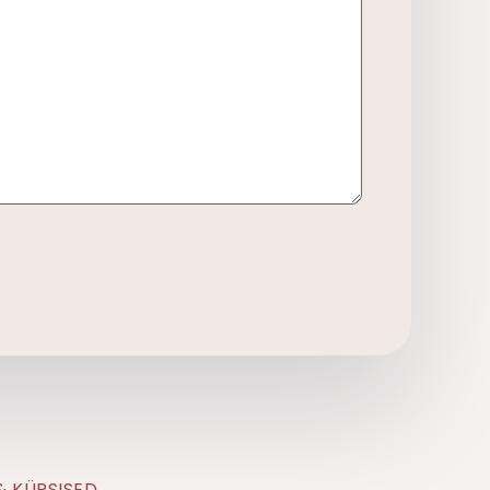
& KÜPSISED