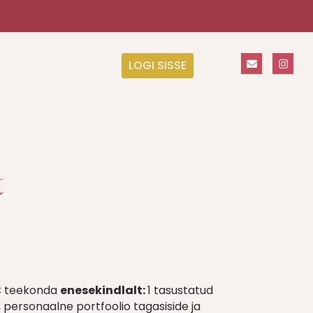
LOGI SISSE
t
C teekonda
enesekindlalt:
1 tasustatud
s, personaalne portfoolio tagasiside ja